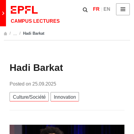
Skip to content
Show / hide the searc
FR
EN
Menu
Retour au site principal
CAMPUS LECTURES
Hadi Barkat
…
Afficher l'intégralité du fil d'Ariane
Hadi Barkat
Posted on
25.09.2025
Catégories:
Culture/Société
Innovation