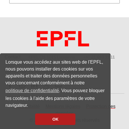
Contact
EPFL CH-1015 Lausanne
+41 21 693 11 11
Lorsque vous accédez aux sites web de l'EPFL,
nous pouvons installer des cookies sur vos
Suivez l'EPFL sur les réseaux sociaux
appareils et traiter des données personnelles
Follow us on Facebook
Follow us on Instagram
Follow us on LinkedIn
Follow us on X
Follow us on Youtube
vous concernant conformément à notre
politique de confidentialité
. Vous pouvez bloquer
les cookies à l'aide des paramètres de votre
navigateur.
Accessibilité
Mentions légales
Protection des
données
OK
© 2023 EPFL, tous droits réservés