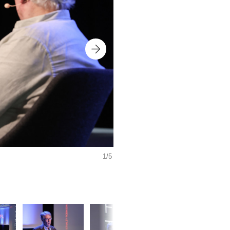
1/5
©
EPFL – Alain Herzog