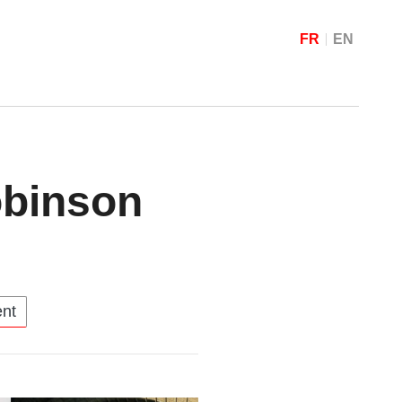
FR
EN
obinson
ent