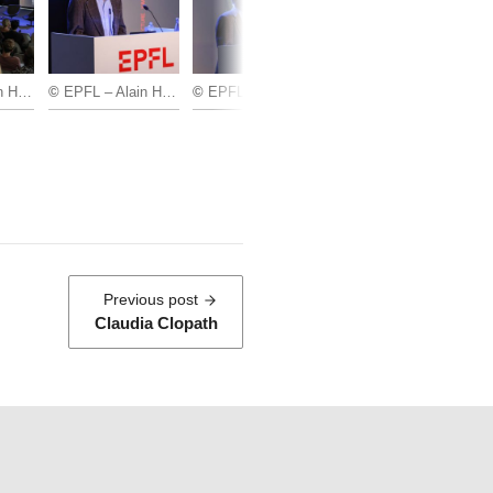
rzog
©
EPFL – Alain Herzog
©
EPFL – Alain Herzog
:
Previous post
Claudia Clopath