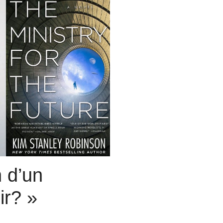
 d’un
ir? »