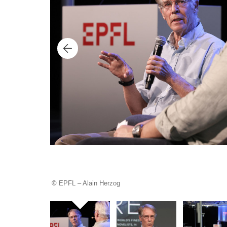
©
EPFL – Alain Herzog