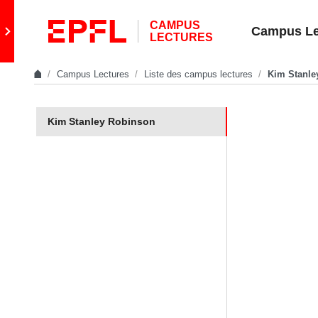
Skip to content
CAMPUS
Retour au site principal
Campus Le
LECTURES
Campus Lectures
Liste des campus lectures
Kim Stanle
In the same section
Kim Stanley Robinson